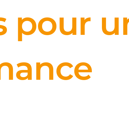
s pour u
mance