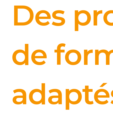
Des p
de for
adapté