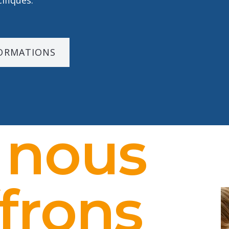
ifiques.
FORMATIONS
 nous
frons