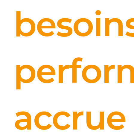
besoin
perfor
accrue