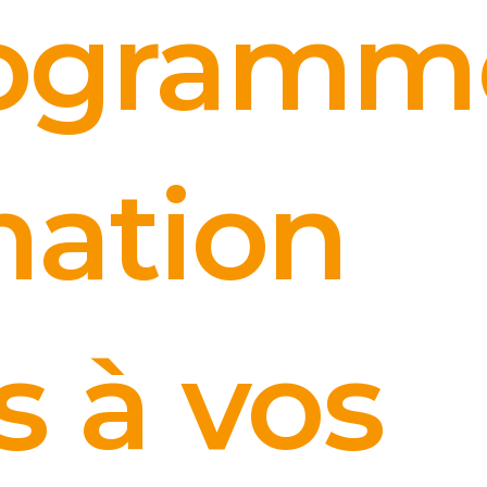
rogramm
mation
s à vos