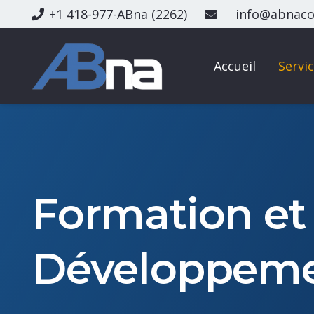
+1 418-977-ABna (2262)
in
fo@abna
co
Accueil
Servi
Formation et
Développem